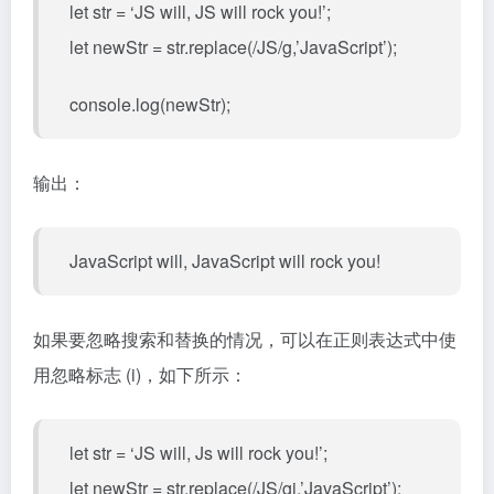
let str = ‘JS will, JS will rock you!’;
let newStr = str.replace(/JS/g,’JavaScript’);
console.log(newStr);
输出：
JavaScript will, JavaScript will rock you!
如果要忽略搜索和替换的情况，可以在正则表达式中使
用忽略标志 (i)，如下所示：
let str = ‘JS will, Js will rock you!’;
let newStr = str.replace(/JS/gi,’JavaScript’);