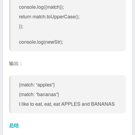
console.log({match});
return match.toUpperCase();
});
console.log(newStr);
输出：
{match: “apples”}
{match: “bananas”}
I like to eat, eat, eat APPLES and BANANAS
总结