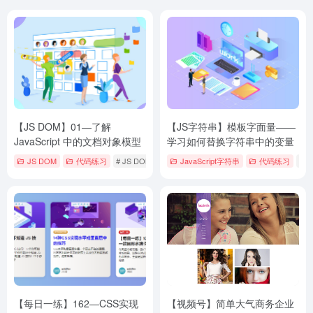
【JS DOM】01—了解
【JS字符串】模板字面量——
JavaScript 中的文档对象模型
学习如何替换字符串中的变量
JS DOM
代码练习
# JS DOM教程
# JS图文教程
JavaScript字符串
# 图文教程
代码练习
# 
【每日一练】162—CSS实现
【视频号】简单大气商务企业