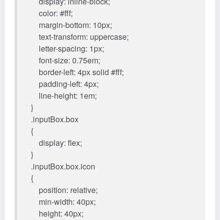
display: inline-block;
color: #fff;
margin-bottom: 10px;
text-transform: uppercase;
letter-spacing: 1px;
font-size: 0.75em;
border-left: 4px solid #fff;
padding-left: 4px;
line-height: 1em;
}
.inputBox.box
{
display: flex;
}
.inputBox.box.icon
{
position: relative;
min-width: 40px;
height: 40px;