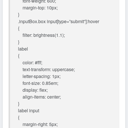
font-weight: 600;
margin-top: 10px;
}
.inputBox.box input[type=”submit”]:hover
{
filter: brightness(1.1);
}
label
{
color: #fff;
text-transform: uppercase;
letter-spacing: 1px;
font-size: 0.85em;
display: flex;
align-items: center;
}
label input
{
margin-right: 5px;