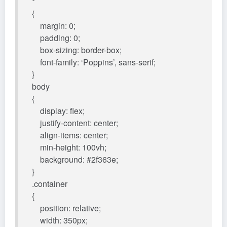
*
{
margin: 0;
padding: 0;
box-sizing: border-box;
font-family: ‘Poppins’, sans-serif;
}
body
{
display: flex;
justify-content: center;
align-items: center;
min-height: 100vh;
background: #2f363e;
}
.container
{
position: relative;
width: 350px;