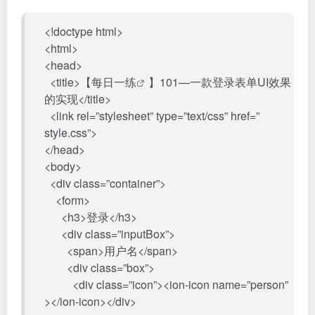
<!doctype html>
<html>
<head>
<title>【
每日一练
】101—一款登录表单UI效果
的实现</title>
<link rel=”stylesheet” type=”text/css” href=”
style.css”>
</head>
<body>
<div class=”container”>
<form>
<h3>登录</h3>
<div class=”inputBox”>
<span>用户名</span>
<div class=”box”>
<div class=”icon”><ion-icon name=”person”
></ion-icon></div>