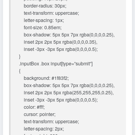
border-radius: 30px;
text-transform: uppercase;
letter-spacing: 1px;
font-size: 0.85em;
box-shadow: 5px 5px 7px rgba(0,0,0,0.25),
inset 2px 2px 5px rgba(0,0,0,0.35),
inset -3px -3px 5px rgba(0,0,0,0.5);
}
.inputBox .box input[type=”submit”]
{
background: #1f83f2;
box-shadow: 5px 5px 7px rgba(0,0,0,0.25),
inset 2px 2px 5px rgba(255,255,255,0.25),
inset -3px -3px 5px rgba(0,0,0,0.5);
color: #fff;
cursor: pointer;
text-transform: uppercase;
letter-spacing: 2px;