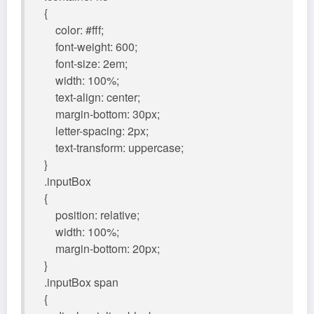
{
color: #fff;
font-weight: 600;
font-size: 2em;
width: 100%;
text-align: center;
margin-bottom: 30px;
letter-spacing: 2px;
text-transform: uppercase;
}
.inputBox
{
position: relative;
width: 100%;
margin-bottom: 20px;
}
.inputBox span
{