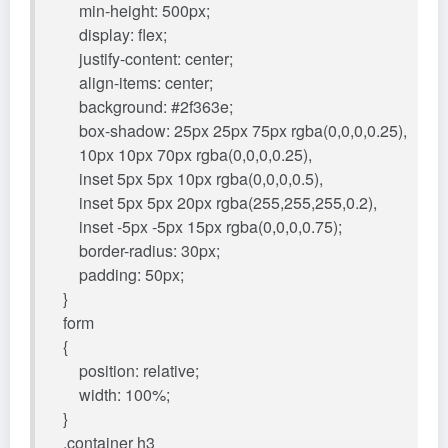
min-height: 500px;
display: flex;
justify-content: center;
align-items: center;
background: #2f363e;
box-shadow: 25px 25px 75px rgba(0,0,0,0.25),
10px 10px 70px rgba(0,0,0,0.25),
inset 5px 5px 10px rgba(0,0,0,0.5),
inset 5px 5px 20px rgba(255,255,255,0.2),
inset -5px -5px 15px rgba(0,0,0,0.75);
border-radius: 30px;
padding: 50px;
}
form
{
position: relative;
width: 100%;
}
.container h3