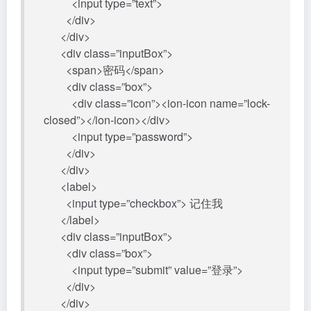
<input type=”text”>
</div>
</div>
<div class=”inputBox”>
<span>密码</span>
<div class=”box”>
<div class=”icon”><ion-icon name=”lock-
closed”></ion-icon></div>
<input type=”password”>
</div>
</div>
<label>
<input type=”checkbox”> 记住我
</label>
<div class=”inputBox”>
<div class=”box”>
<input type=”submit” value=”登录”>
</div>
</div>