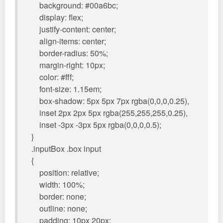
background: #00a6bc;
display: flex;
justify-content: center;
align-items: center;
border-radius: 50%;
margin-right: 10px;
color: #fff;
font-size: 1.15em;
box-shadow: 5px 5px 7px rgba(0,0,0,0.25),
inset 2px 2px 5px rgba(255,255,255,0.25),
inset -3px -3px 5px rgba(0,0,0,0.5);
}
.inputBox .box input
{
position: relative;
width: 100%;
border: none;
outline: none;
padding: 10px 20px;