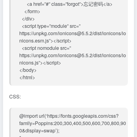
<a href=”#” class=”forgot”>忘记密码</a>
</form>
</div>
<script type=”module” src=”
https://unpkg.com/ionicons@5.5.2/dist/ionicons/io
nicons.esm.js”></script>
<script nomodule src=”
https://unpkg.com/ionicons@5.5.2/dist/ionicons/io
nicons.js”></script>
</body>
</html>
CSS:
@import url(‘https://fonts.googleapis.com/css?
family=Poppins:200,300,400,500,600,700,800,90
0&display=swap’);