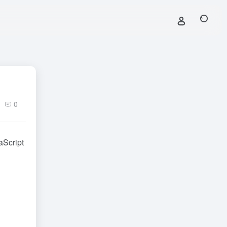
0
cript