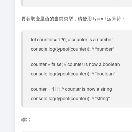
要获取变量值的当前类型，请使用 typeof 运算符：
let counter = 120; // counter is a number
console.log(typeof(counter)); // “number”
counter = false; // counter is now a boolean
console.log(typeof(counter)); // “boolean”
counter = “Hi”; // counter is now a string
console.log(typeof(counter)); // “string”
输出：