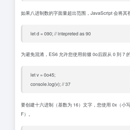
如果八进制数的字面量超出范围，JavaScript 会
let d = 090; // intepreted as 90
为避免混淆，ES6 允许您使用前缀 0o后跟从 0 到
let v = 0o45;
console.log(v); // 37
要创建十六进制（基数为 16）文字，您使用 0x（小
F）。