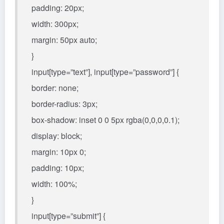
padding: 20px;
width: 300px;
margin: 50px auto;
}
input[type=”text”], input[type=”password”] {
border: none;
border-radius: 3px;
box-shadow: inset 0 0 5px rgba(0,0,0,0.1);
display: block;
margin: 10px 0;
padding: 10px;
width: 100%;
}
input[type=”submit”] {