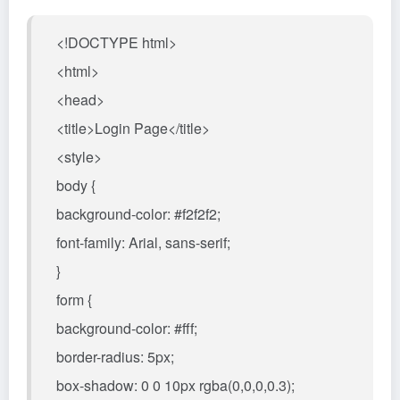
<!DOCTYPE html>
<html>
<head>
<title>Login Page</title>
<style>
body {
background-color: #f2f2f2;
font-family: Arial, sans-serif;
}
form {
background-color: #fff;
border-radius: 5px;
box-shadow: 0 0 10px rgba(0,0,0,0.3);