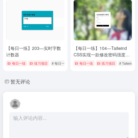
【每日一练】203—实时字数
【每日一练】104—Tailwind
计数器
CSS实现一款修改密码强度即
可查看图片清晰度的效果
每日一练
练习项目
# 每日一练
每日一练
练习项目
# Tailwind
暂无评论