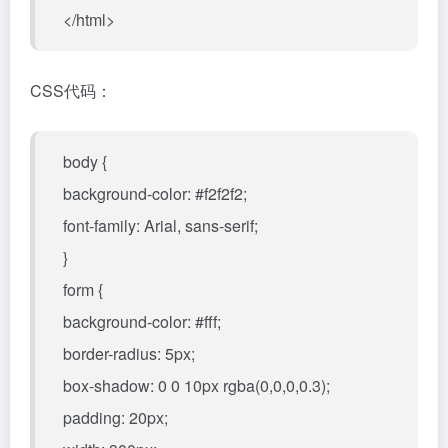
</html>
CSS代码：
body {
background-color: #f2f2f2;
font-family: Arial, sans-serif;
}
form {
background-color: #fff;
border-radius: 5px;
box-shadow: 0 0 10px rgba(0,0,0,0.3);
padding: 20px;