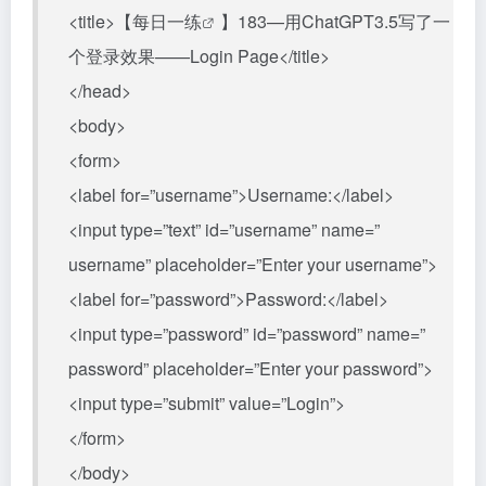
<title>【
每日一练
】183—用ChatGPT3.5写了一
个登录效果——Login Page</title>
</head>
<body>
<form>
<label for=”username”>Username:</label>
<input type=”text” id=”username” name=”
username” placeholder=”Enter your username”>
<label for=”password”>Password:</label>
<input type=”password” id=”password” name=”
password” placeholder=”Enter your password”>
<input type=”submit” value=”Login”>
</form>
</body>