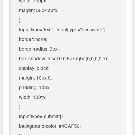
width: 300px;
margin: 50px auto;
}
input[type=”text”], input[type=”password”] {
border: none;
border-radius: 3px;
box-shadow: inset 0 0 5px rgba(0,0,0,0.1);
display: block;
margin: 10px 0;
padding: 10px;
width: 100%;
}
input[type=”submit”] {
background-color: #4CAF50;