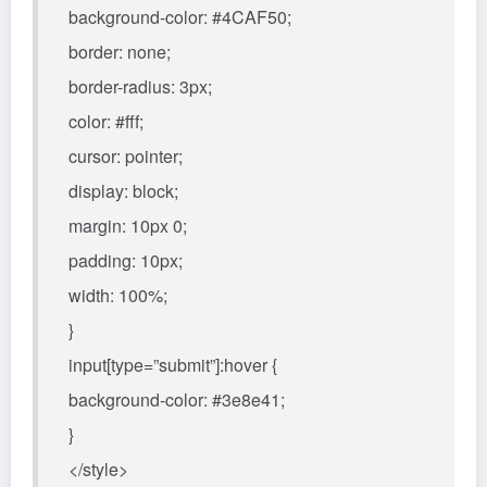
background-color: #4CAF50;
border: none;
border-radius: 3px;
color: #fff;
cursor: pointer;
display: block;
margin: 10px 0;
padding: 10px;
width: 100%;
}
input[type=”submit”]:hover {
background-color: #3e8e41;
}
</style>