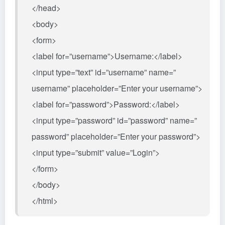
</head>
<body>
<form>
<label for=”username”>Username:</label>
<input type=”text” id=”username” name=”
username” placeholder=”Enter your username”>
<label for=”password”>Password:</label>
<input type=”password” id=”password” name=”
password” placeholder=”Enter your password”>
<input type=”submit” value=”Login”>
</form>
</body>
</html>