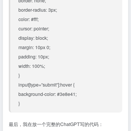
border: none;
border-radius: 3px;
color: #fff;
cursor: pointer;
display: block;
margin: 10px 0;
padding: 10px;
width: 100%;
}
input[type=”submit”]:hover {
background-color: #3e8e41;
}
最后，我在放一个完整的ChatGPT写的代码：