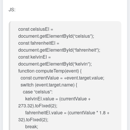
JS:
const celsiusEl =
document.getElementById(“celsius”);
const fahrenheitEl =
document.getElementById(“fahrenheit”);
const kelvinEl =
document.getElementById(“kelvin”);
function computeTemp(event) {
const currentValue = +event.target.value;
switch (event.target.name) {
case “celsius”:
kelvinEl.value = (currentValue +
273.32).toFixed(2);
fahrenheitEl.value = (currentValue * 1.8 +
32).toFixed(2);
break;