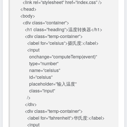
<link rel=”stylesheet” href=”index.css” />
</head>
<body>
<div class=”container”>
<h1 class=”heading”>温度转换器</h1>
<div class=”temp-container”>
<label for=”celsius”>摄氏度:</label>
<input
onchange=”computeTemp(event)”
type=”number”
name=”celsius”
id=”celsius”
placeholder=”输入温度”
class=”input”
/>
</div>
<div class=”temp-container”>
<label for=”fahrenheit”>华氏度:</label>
<input