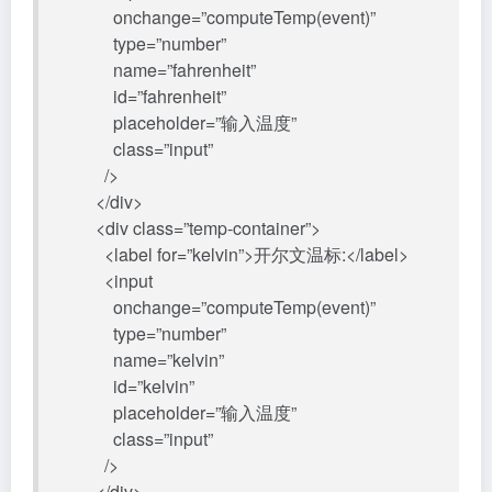
onchange=”computeTemp(event)”
type=”number”
name=”fahrenheit”
id=”fahrenheit”
placeholder=”输入温度”
class=”input”
/>
</div>
<div class=”temp-container”>
<label for=”kelvin”>开尔文温标:</label>
<input
onchange=”computeTemp(event)”
type=”number”
name=”kelvin”
id=”kelvin”
placeholder=”输入温度”
class=”input”
/>
</div>