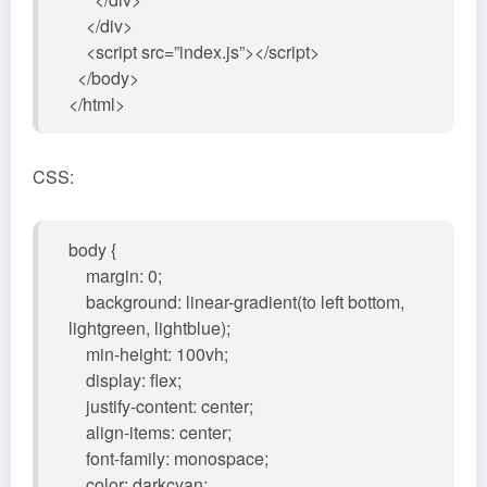
</div>
<script src=”index.js”></script>
</body>
</html>
CSS:
body {
margin: 0;
background: linear-gradient(to left bottom,
lightgreen, lightblue);
min-height: 100vh;
display: flex;
justify-content: center;
align-items: center;
font-family: monospace;
color: darkcyan;