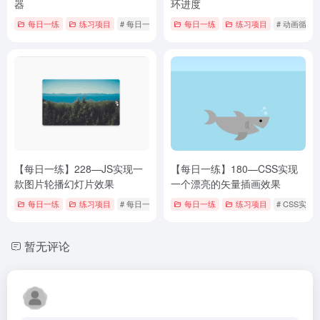
器
环进度
每日一练
练习项目
# 每日一练
每日一练
练习项目
# 动画循环
【每日一练】228—JS实现一
【每日一练】180—CSS实现
款图片轮播幻灯片效果
一个漂亮的矢量插画效果
每日一练
练习项目
# 每日一练
每日一练
练习项目
# CSS实
暂无评论