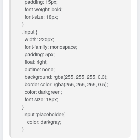
padding: 15px;
font-weight: bold;
font-size: 18px;
}
.input {
width: 220px;
font-family: monospace;
padding: 5px;
float: right;
outline: none;
background: rgba(255, 255, 255, 0.3);
border-color: rgba(255, 255, 255, 0.5);
color: darkgreen;
font-size: 18px;
}
.input::placeholder{
color: darkgray;
}