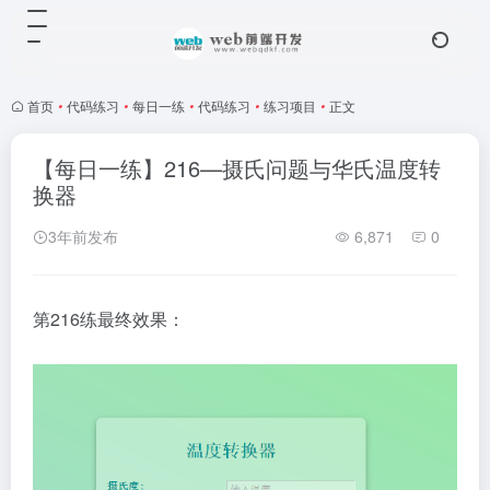
首页
•
代码练习
•
每日一练
•
代码练习
•
练习项目
•
正文
【每日一练】216—摄氏问题与华氏温度转
换器
3年前发布
6,871
0
第216练最终效果：