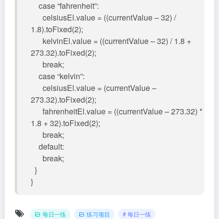
case “fahrenheit”:
celsiusEl.value = ((currentValue – 32) /
1.8).toFixed(2);
kelvinEl.value = ((currentValue – 32) / 1.8 +
273.32).toFixed(2);
break;
case “kelvin”:
celsiusEl.value = (currentValue –
273.32).toFixed(2);
fahrenheitEl.value = ((currentValue – 273.32) *
1.8 + 32).toFixed(2);
break;
default:
break;
}
}
每日一练
练习项目
# 每日一练