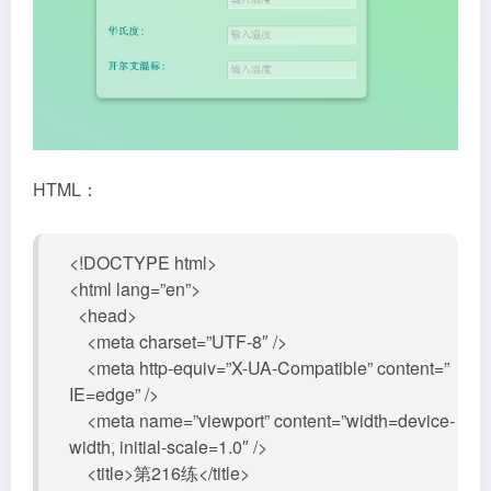
HTML：
<!DOCTYPE html>
<html lang=”en”>
<head>
<meta charset=”UTF-8″ />
<meta http-equiv=”X-UA-Compatible” content=”
IE=edge” />
<meta name=”viewport” content=”width=device-
width, initial-scale=1.0″ />
<title>第216练</title>