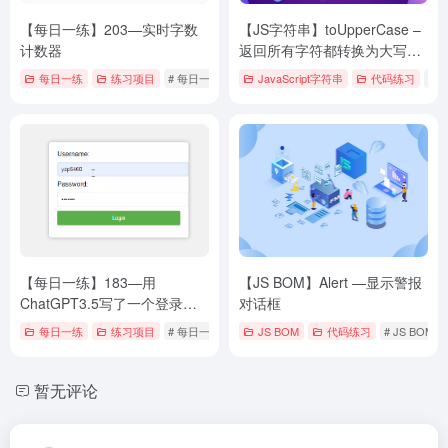
【每日一练】203—实时字数
【JS字符串】toUpperCase –
计数器
返回所有字符都转换为大写的
字符串
每日一练
练习项目
# 每日一练
JavaScript字符串
代码练习
# 
【每日一练】183—用
【JS BOM】Alert —显示警报
ChatGPT3.5写了一个登录效
对话框
果
每日一练
练习项目
# 每日一练
JS BOM
代码练习
# JS BOM 
暂无评论