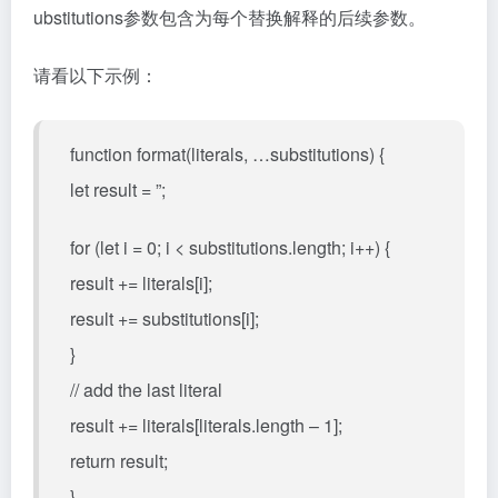
ubstitutions参数包含为每个替换解释的后续参数。
请看以下示例：
function format(literals, …substitutions) {
let result = ”;
for (let i = 0; i < substitutions.length; i++) {
result += literals[i];
result += substitutions[i];
}
// add the last literal
result += literals[literals.length – 1];
return result;
}