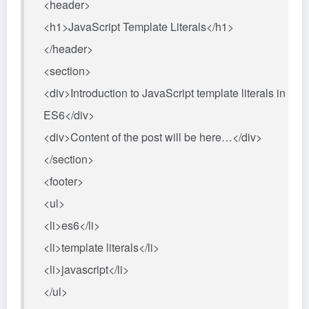
<header>
<h1>JavaScript Template Literals</h1>
</header>
<section>
<div>Introduction to JavaScript template literals in
ES6</div>
<div>Content of the post will be here…</div>
</section>
<footer>
<ul>
<li>es6</li>
<li>template literals</li>
<li>javascript</li>
</ul>