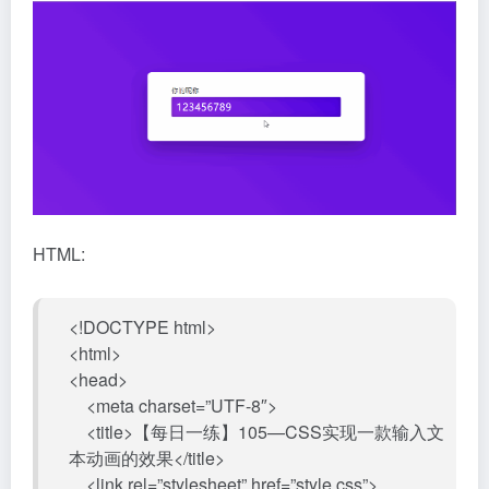
HTML:
<!DOCTYPE html>
<html>
<head>
<meta charset=”UTF-8″>
<title>【每日一练】105—CSS实现一款输入文
本动画的效果</title>
<link rel=”stylesheet” href=”style.css”>