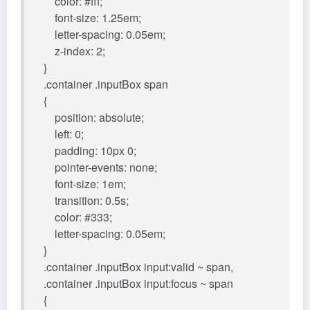
color: #fff;
font-size: 1.25em;
letter-spacing: 0.05em;
z-index: 2;
}
.container .inputBox span
{
position: absolute;
left: 0;
padding: 10px 0;
pointer-events: none;
font-size: 1em;
transition: 0.5s;
color: #333;
letter-spacing: 0.05em;
}
.container .inputBox input:valid ~ span,
.container .inputBox input:focus ~ span
{