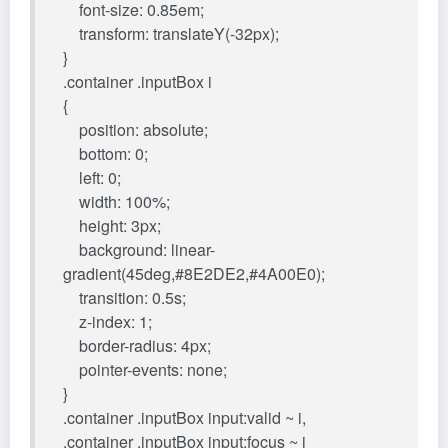
font-size: 0.85em;
transform: translateY(-32px);
}
.container .inputBox i
{
position: absolute;
bottom: 0;
left: 0;
width: 100%;
height: 3px;
background: linear-
gradient(45deg,#8E2DE2,#4A00E0);
transition: 0.5s;
z-index: 1;
border-radius: 4px;
pointer-events: none;
}
.container .inputBox input:valid ~ i,
.container .inputBox input:focus ~ i