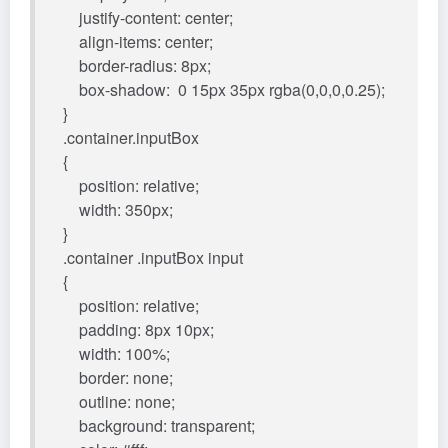
justify-content: center;
align-items: center;
border-radius: 8px;
box-shadow: 0 15px 35px rgba(0,0,0,0.25);
}
.container.inputBox
{
position: relative;
width: 350px;
}
.container .inputBox input
{
position: relative;
padding: 8px 10px;
width: 100%;
border: none;
outline: none;
background: transparent;