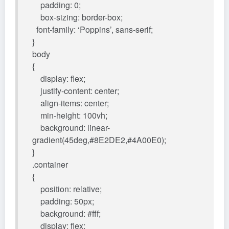
padding: 0;
box-sizing: border-box;
font-family: ‘Poppins’, sans-serif;
}
body
{
display: flex;
justify-content: center;
align-items: center;
min-height: 100vh;
background: linear-
gradient(45deg,#8E2DE2,#4A00E0);
}
.container
{
position: relative;
padding: 50px;
background: #fff;
display: flex;