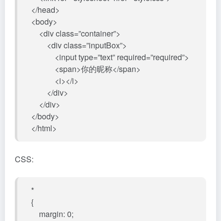
</head>
<body>
<div class=”container”>
<div class=”inputBox”>
<input type=”text” required=”required”>
<span>你的昵称</span>
<i></i>
</div>
</div>
</body>
</html>
CSS:
*
{
margin: 0;