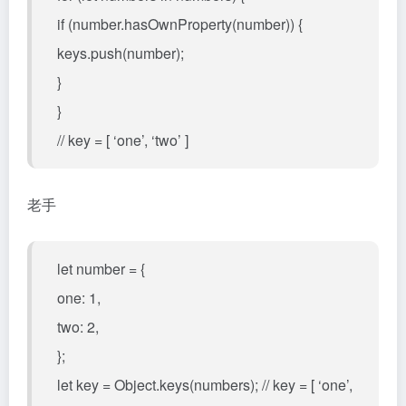
if (number.hasOwnProperty(number)) {
keys.push(number);
}
}
// key = [ ‘one’, ‘two’ ]
老手
let number = {
one: 1,
two: 2,
};
let key = Object.keys(numbers); // key = [ ‘one’,