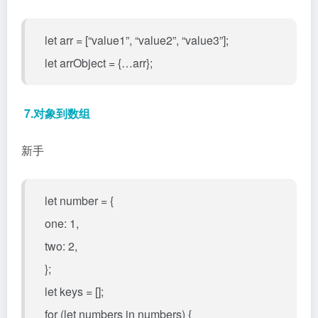
let arr = [“value1”, “value2”, “value3”];
let arrObject = {…arr};
7.对象到数组
新手
let number = {
one: 1,
two: 2,
};
let keys = [];
for (let numbers in numbers) {