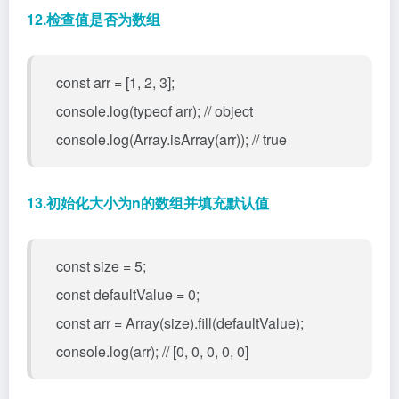
12.检查值是否为数组
const arr = [1, 2, 3];
console.log(typeof arr); // object
console.log(Array.isArray(arr)); // true
13.初始化大小为n的数组并填充默认值
const size = 5;
const defaultValue = 0;
const arr = Array(size).fill(defaultValue);
console.log(arr); // [0, 0, 0, 0, 0]