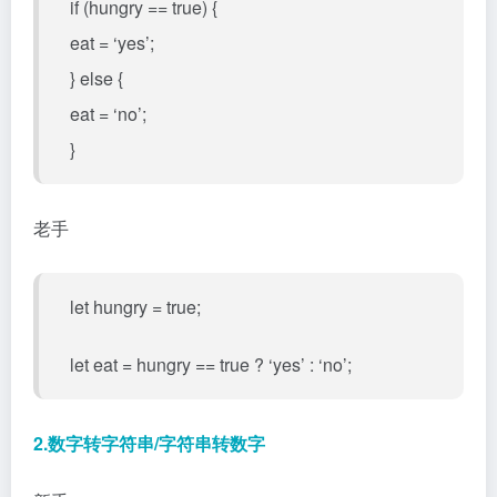
if (hungry == true) {
eat = ‘yes’;
} else {
eat = ‘no’;
}
老手
let hungry = true;
let eat = hungry == true ? ‘yes’ : ‘no’;
2.数字转字符串/字符串转数字