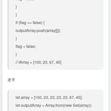
}
}
if (flag == false) {
outputArray.push(array[j]);
}
flag = false;
}
// tArray = [100, 23, 67, 45]
老手
let array = [100, 23, 23, 23, 23, 67, 45];
let outputArray = Array.from(new Set(array))