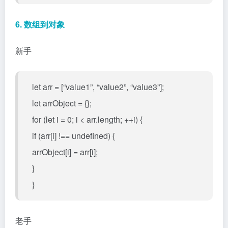
6. 数组到对象
新手
let arr = [“value1”, “value2”, “value3”];
let arrObject = {};
for (let i = 0; i < arr.length; ++i) {
if (arr[i] !== undefined) {
arrObject[i] = arr[i];
}
}
老手