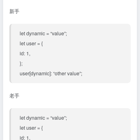
新手
let dynamic = “value”;
let user = {
id: 1,
};
user[dynamic]: “other value”;
老手
let dynamic = “value”;
let user = {
id: 1,