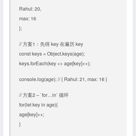
Rahul: 20,
max: 16
};
// 方案1：先得 key 在遍历 key
const keys = Object.keys(age);
keys.forEach(key => age[key]++);
console.log(age); // { Rahul: 21, max: 16 }
// 方案2 – `for…in` 循环
for(let key in age){
age[key]++;
}