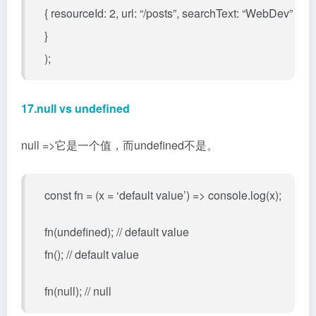
{ resourceId: 2, url: “/posts”, searchText: “WebDev”
}
);
17.null vs undefined
null =>它是一个值，而undefined不是。
const fn = (x = ‘default value’) => console.log(x);
fn(undefined); // default value
fn(); // default value
fn(null); // null