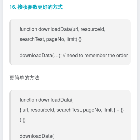
16. 接收参数更好的方式
function downloadData(url, resourceId,
searchTest, pageNo, limit) {}
downloadData(…); // need to remember the order
更简单的方法
function downloadData(
{ url, resourceId, searchTest, pageNo, limit } = {}
) {}
downloadData(