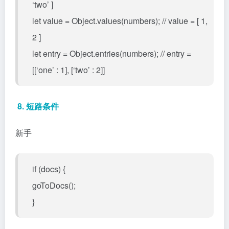
‘two’ ]
let value = Object.values(numbers); // value = [ 1,
2 ]
let entry = Object.entries(numbers); // entry =
[[‘one’ : 1], [‘two’ : 2]]
8. 短路条件
新手
if (docs) {
goToDocs();
}