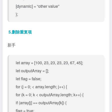
[dynamic] = “other value”
};
5.删除重复项
新手
let array = [100, 23, 23, 23, 23, 67, 45];
let outputArray = [];
let flag = false;
for (j = 0; < array.length; j++) {
for (k = 0; k < outputArray.length; k++) {
if (array[j] == outputArray[k]) {
flag = true;