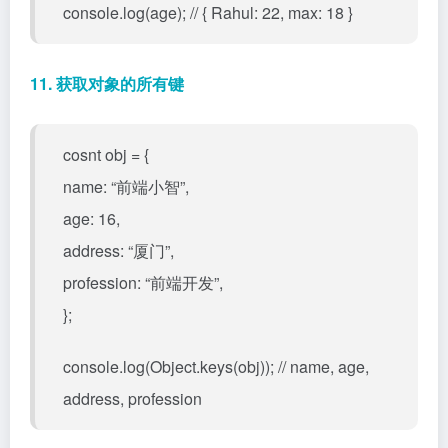
console.log(age); // { Rahul: 22, max: 18 }
11. 获取对象的所有键
cosnt obj = {
name: “前端小智”,
age: 16,
address: “厦门”,
profession: “前端开发”,
};
console.log(Object.keys(obj)); // name, age,
address, profession