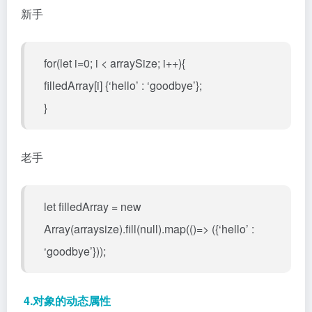
新手
for(let i=0; i < arraySize; i++){
filledArray[i] {‘hello’ : ‘goodbye’};
}
老手
let filledArray = new
Array(arraysize).fill(null).map(()=> ({‘hello’ :
‘goodbye’}));
4.对象的动态属性