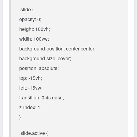
.slide {
opacity: 0;
height: 100vh;
width: 100vw;
background-position: center center;
background-size: cover;
position: absolute;
top: -15vh;
left: -15vw;
transition: 0.4s ease;
z-index: 1;
}
.slide.active {