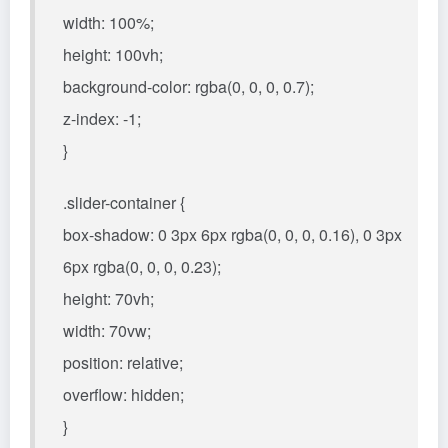
width: 100%;
height: 100vh;
background-color: rgba(0, 0, 0, 0.7);
z-index: -1;
}
.slider-container {
box-shadow: 0 3px 6px rgba(0, 0, 0, 0.16), 0 3px
6px rgba(0, 0, 0, 0.23);
height: 70vh;
width: 70vw;
position: relative;
overflow: hidden;
}