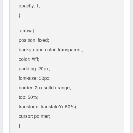
opacity: 1;
}
.arrow {
position: fixed;
background-color: transparent;
color: #fff;
padding: 20px;
font-size: 30px;
border: 2px solid orange;
top: 50%;
transform: translateY(-50%);
cursor: pointer;
}