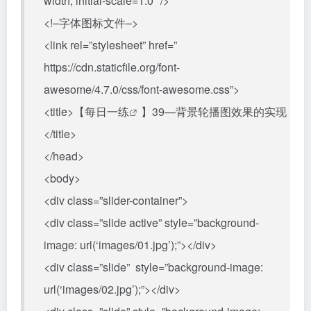
width, initial-scale=1.0″ />
<!–字体图标文件–>
<link rel=”stylesheet” href=”
https://cdn.staticfile.org/font-
awesome/4.7.0/css/font-awesome.css”>
<title>【
每日一练
】39—背景轮播图效果的实现
</title>
</head>
<body>
<div class=”slider-container”>
<div class=”slide active” style=”background-
image: url(‘images/01.jpg’);”></div>
<div class=”slide” style=”background-image:
url(‘images/02.jpg’);”></div>