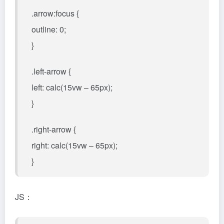
.arrow:focus {
outline: 0;
}
.left-arrow {
left: calc(15vw – 65px);
}
.right-arrow {
right: calc(15vw – 65px);
}
JS：