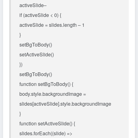
activeSlide–
if (activeSlide < 0) {
activeSlide = slides.length – 1
}
setBgToBody()
setActiveSlide()
})
setBgToBody()
function setBgToBody() {
body.style.backgroundImage =
slides[activeSlide].style.backgroundImage
}
function setActiveSlide() {
slides.forEach((slide) =>