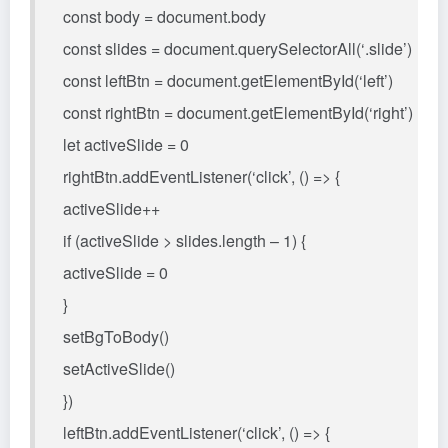
const body = document.body
const slides = document.querySelectorAll(‘.slide’)
const leftBtn = document.getElementById(‘left’)
const rightBtn = document.getElementById(‘right’)
let activeSlide = 0
rightBtn.addEventListener(‘click’, () => {
activeSlide++
if (activeSlide > slides.length – 1) {
activeSlide = 0
}
setBgToBody()
setActiveSlide()
})
leftBtn.addEventListener(‘click’, () => {