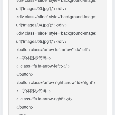
<div class=”slide” style=”background-image:
url(‘images/03.jpg’);”></div>
<div class=”slide” style=”background-image:
url(‘images/04.jpg’);”></div>
<div class=”slide” style=”background-image:
url(‘images/05.jpg’);”></div>
<button class=”arrow left-arrow” id=”left”>
<!–字体图标代码–>
<i class=”fa fa-arrow-left”></i>
</button>
<button class=”arrow right-arrow” id=”right”>
<!–字体图标代码–>
<i class=”fa fa-arrow-right”></i>
</button>