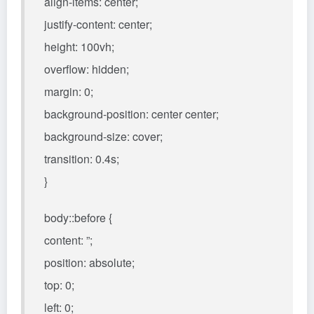
align-items: center;
justify-content: center;
height: 100vh;
overflow: hidden;
margin: 0;
background-position: center center;
background-size: cover;
transition: 0.4s;
}
body::before {
content: ”;
position: absolute;
top: 0;
left: 0;