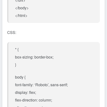
</div>
</body>
</html>
CSS:
* {
box-sizing: border-box;
}
body {
font-family: ‘Roboto’, sans-serif;
display: flex;
flex-direction: column;