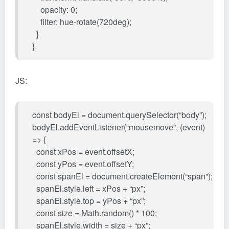
opacity: 0;
filter: hue-rotate(720deg);
}
}
JS:
const bodyEl = document.querySelector(“body”);
bodyEl.addEventListener(“mousemove”, (event)
=> {
const xPos = event.offsetX;
const yPos = event.offsetY;
const spanEl = document.createElement(“span”);
spanEl.style.left = xPos + “px”;
spanEl.style.top = yPos + “px”;
const size = Math.random() * 100;
spanEl.style.width = size + “px”;