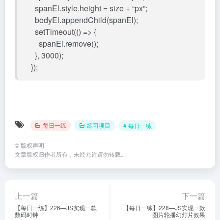
spanEl.style.height = size + “px”;
bodyEl.appendChild(spanEl);
setTimeout(() => {
spanEl.remove();
}, 3000);
});
每日一练
练习项目
# 每日一练
©
版权声明
文章版权归作者所有，未经允许请勿转载。
上一篇
下一篇
【每日一练】226—JS实现一款
【每日一练】228—JS实现一款
数码时钟
图片轮播幻灯片效果