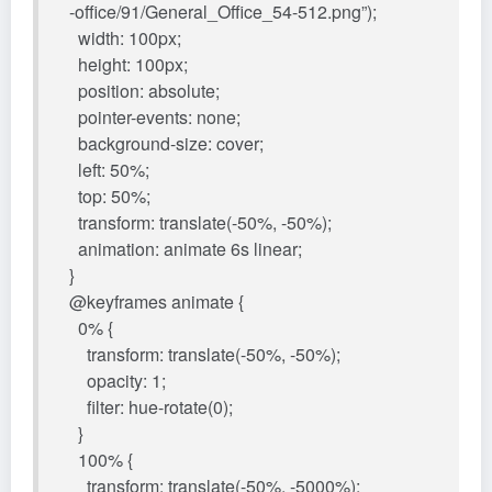
-office/91/General_Office_54-512.png”);
width: 100px;
height: 100px;
position: absolute;
pointer-events: none;
background-size: cover;
left: 50%;
top: 50%;
transform: translate(-50%, -50%);
animation: animate 6s linear;
}
@keyframes animate {
0% {
transform: translate(-50%, -50%);
opacity: 1;
filter: hue-rotate(0);
}
100% {
transform: translate(-50%, -5000%);