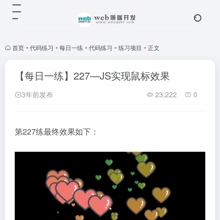
首页
•
代码练习
•
每日一练
•
代码练习
•
练习项目
•
正文
【每日一练】227—JS实现鼠标效果
3年前发布
23,222
0
第227练最终效果如下：