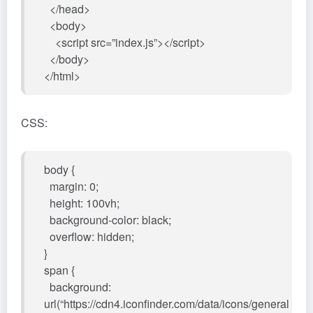
</head>
<body>
<script src=”index.js”></script>
</body>
</html>
CSS:
body {
margin: 0;
height: 100vh;
background-color: black;
overflow: hidden;
}
span {
background:
url(“https://cdn4.iconfinder.com/data/icons/general