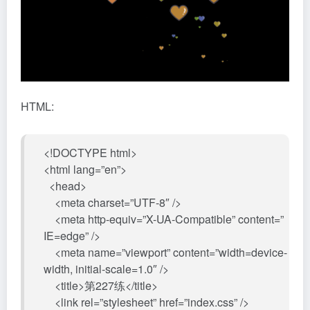
HTML:
<!DOCTYPE html>
<html lang=”en”>
<head>
<meta charset=”UTF-8″ />
<meta http-equiv=”X-UA-Compatible” content=”
IE=edge” />
<meta name=”viewport” content=”width=device-
width, initial-scale=1.0″ />
<title>第227练</title>
<link rel=”stylesheet” href=”index.css” />